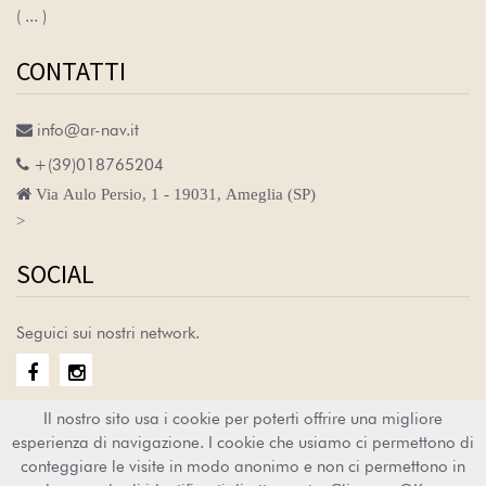
( ... )
CONTATTI

info@ar-nav.it

+(39)018765204

Via Aulo Persio, 1 - 19031, Ameglia (SP)
>
SOCIAL
Seguici sui nostri network.


Il nostro sito usa i cookie per poterti offrire una migliore
esperienza di navigazione. I cookie che usiamo ci permettono di
Ar-nav © 2023 PI 00095100111 -
|
conteggiare le visite in modo anonimo e non ci permettono in